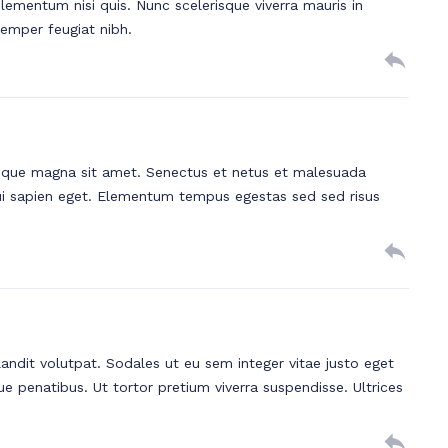
ementum nisi quis. Nunc scelerisque viverra mauris in
semper feugiat nibh.
stique magna sit amet. Senectus et netus et malesuada
ui sapien eget. Elementum tempus egestas sed sed risus
landit volutpat. Sodales ut eu sem integer vitae justo eget
e penatibus. Ut tortor pretium viverra suspendisse. Ultrices