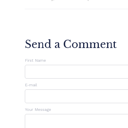
Send a Comment
First Name
E-mail
Your Message